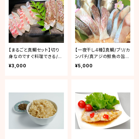
【まるごと真鯛セット】切り
【一夜干し4種】真鯛/ブリ/カ
身なのですぐ料理できる/養
ンパチ/真アジの鮮魚の旨み
殖鯛No1の愛媛からお届
を閉じ込めました！美味旨
¥3,000
¥5,000
け！
味干し