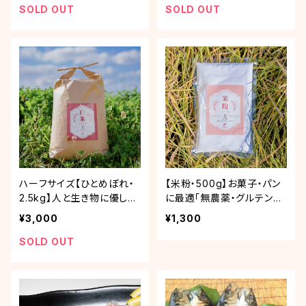
SOLD OUT
SOLD OUT
ハーフサイズ【ひとめぼれ・
【米粉・500g】お菓子・パン
2.5kg】人と生き物に優しい
に最適「無農薬・グルテンフ
ふゆみずたんぽ米「R6年産
リー米粉」
¥3,000
¥1,300
ひとめぼれ」
SOLD OUT