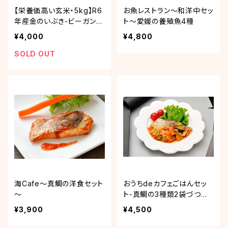
【栄養価高い玄米・5kg】R6
お魚レストラン～和洋中セッ
年産金のいぶき-ビーガンに
ト～愛媛の養殖魚4種
もおススメ
¥4,000
¥4,800
SOLD OUT
海Cafe～真鯛の洋食セット
おうちdeカフェごはんセッ
～
ト-真鯛の3種類2袋づつ詰
合せセット
¥3,900
¥4,500