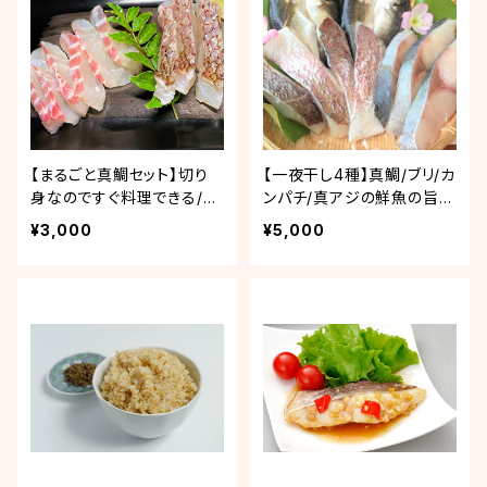
【まるごと真鯛セット】切り
【一夜干し4種】真鯛/ブリ/カ
身なのですぐ料理できる/養
ンパチ/真アジの鮮魚の旨み
殖鯛No1の愛媛からお届
を閉じ込めました！美味旨
¥3,000
¥5,000
け！
味干し