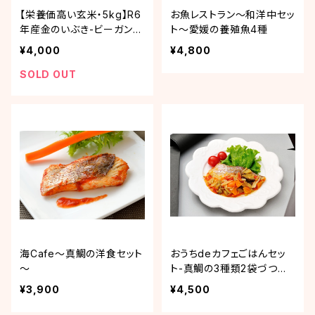
【栄養価高い玄米・5kg】R6
お魚レストラン～和洋中セッ
年産金のいぶき-ビーガンに
ト～愛媛の養殖魚4種
もおススメ
¥4,000
¥4,800
SOLD OUT
海Cafe～真鯛の洋食セット
おうちdeカフェごはんセッ
～
ト-真鯛の3種類2袋づつ詰
合せセット
¥3,900
¥4,500