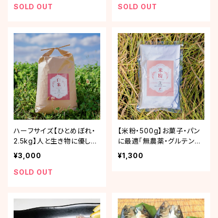
SOLD OUT
SOLD OUT
ハーフサイズ【ひとめぼれ・
【米粉・500g】お菓子・パン
2.5kg】人と生き物に優しい
に最適「無農薬・グルテンフ
ふゆみずたんぽ米「R6年産
リー米粉」
¥3,000
¥1,300
ひとめぼれ」
SOLD OUT